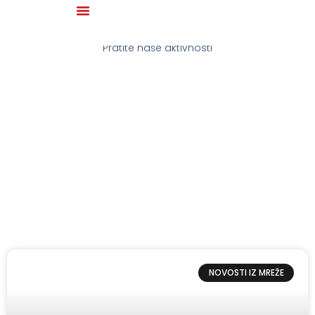
Novosti mreSVUBiH
Pratite naše aktivnosti
NOVOSTI IZ MREŽE