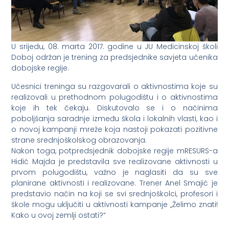
U srijedu, 08. marta 2017. godine u JU Medicinskoj školi
Doboj održan je trening za predsjednike savjeta učenika
dobojske regije.
Učesnici treninga su razgovarali o aktivnostima koje su
realizovali u prethodnom polugodištu i o aktivnostima
koje ih tek čekaju. Diskutovalo se i o načinima
poboljšanja saradnje između škola i lokalnih vlasti, kao i
o novoj kampanji mreže koja nastoji pokazati pozitivne
strane srednjoškolskog obrazovanja.
Nakon toga, potpredsjednik dobojske regije mRESURS-a
Hidić Majda je predstavila sve realizovane aktivnosti u
prvom polugodištu, važno je naglasiti da su sve
planirane aktivnosti i realizovane. Trener Anel Smajić je
predstavio način na koji se svi srednjoškolci, profesori i
škole mogu uključiti u aktivnosti kampanje „Želimo znati!
Kako u ovoj zemlji ostati?“