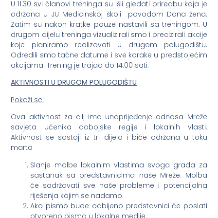
U 11:30 svi članovi treninga su išli gledati priredbu koja je
održana u JU Medicinskoj školi povodom Dana žena.
Zatim su nakon kratke pauze nastavili sa treningom. U
drugom dijelu treninga vizualizirali smo i precizirali akcije
koje planiramo realizovati u drugom polugodištu.
Odredili smo tačne datume i sve korake u predstojećim
akcijama. Trening je trajao do 14:00 sati.
AKTIVNOSTI U DRUGOM POLUGODIŠTU
Pokaži se:
Ova aktivnost za cilj ima unaprijeđenje odnosa Mreže
savjeta učenika dobojske regije i lokalnih vlasti.
Aktivnost se sastoji iz tri dijela i biće održana u toku
marta
Slanje molbe lokalnim vlastima svoga grada za
sastanak sa predstavnicima naše Mreže. Molba
će sadržavati sve naše probleme i potencijalna
riješenja kojim se nadamo.
Ako pismo bude odbijeno predstavnici će poslati
otvoreno pismo u lokalne medije.