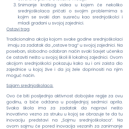
Snimanje kratkog videa u kojem će nekoliko
srednjoškolaca pričati o svojim problemima s
kojim se svaki dan susreću kao srednjoškolci i
mladi građani u svojoj zajednici.
Ostavi trag
:
Tradicionalna akcija kojom svake godine srednjoškolaci
imaju za zadatak da „ostave trag“ u svojoj zajednici. Na
poseban, slobodno odabran način svaki Savjet učenika
će ostaviti nešto u svojoj školi ili lokalnoj zajednici. Ovom
akcijom srednjoškolci pokazuju kako su i oni zaista dio
zajednice u kojoj žive i da joj žele doprinositi na njim
moguć način.
Sajam srednjoškolaca:
Ovo će biti posljednja aktivnost dobojske regije za ovu
godinu, a biće održana u posljednjoj sedmici aprila.
Svaka škola ima za zadatak da napravi nešto
inovativno vezno za struku u kojoj se obrazuje te da tu
inovaciju predstavi na „Sajmu srednjoškolaca“. Na
ovom sajmu će pored inovacija vezanih za zanimanje