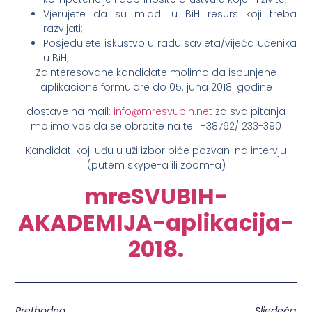
Vjerujete da su mladi u BiH resurs koji treba
razvijati;
Posjedujete iskustvo u radu savjeta/vijeća učenika
u BiH;
Zainteresovane kandidate molimo da ispunjene
aplikacione formulare do 05. juna 2018. godine
dostave na mail:
info@mresvubih.net
za sva pitanja
molimo vas da se obratite na tel: +38762/ 233-390
Kandidati koji uđu u uži izbor biće pozvani na intervju
(putem skype-a ili zoom-a)
mreSVUBIH-
AKADEMIJA-aplikacija-
2018.
Prethodna
Sljedeća