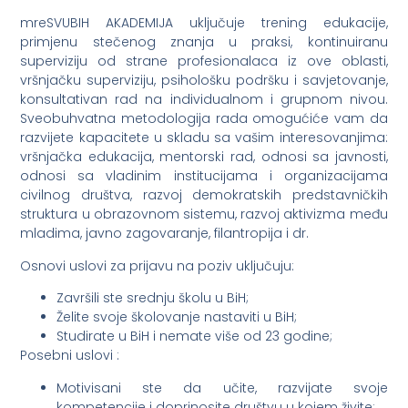
mreSVUBIH AKADEMIJA uključuje trening edukacije,
primjenu stečenog znanja u praksi, kontinuiranu
superviziju od strane profesionalaca iz ove oblasti,
vršnjačku superviziju, psihološku podršku i savjetovanje,
konsultativan rad na individualnom i grupnom nivou.
Sveobuhvatna metodologija rada omogućiće vam da
razvijete kapacitete u skladu sa vašim interesovanjima:
vršnjačka edukacija, mentorski rad, odnosi sa javnosti,
odnosi sa vladinim institucijama i organizacijama
civilnog društva, razvoj demokratskih predstavničkih
struktura u obrazovnom sistemu, razvoj aktivizma među
mladima, javno zagovaranje, filantropija i dr.
Osnovi uslovi za prijavu na poziv uključuju:
Završili ste srednju školu u BiH;
Želite svoje školovanje nastaviti u BiH;
Studirate u BiH i nemate više od 23 godine;
Posebni uslovi :
Motivisani ste da učite, razvijate svoje
kompetencije i doprinosite društvu u kojem živite;