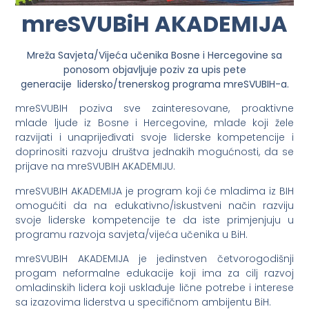
mreSVUBiH AKADEMIJA
Mreža Savjeta/Vijeća učenika Bosne i Hercegovine
sa
ponosom objavljuje poziv
za upis pete
generacije
lidersko/trenerskog programa mreSVUBIH-a.
mreSVUBIH poziva sve zainteresovane, proaktivne
mlade ljude iz Bosne i Hercegovine, mlade koji žele
razvijati i unaprijeđivati svoje liderske kompetencije i
doprinositi razvoju društva jednakih mogućnosti, da se
prijave na mreSVUBIH AKADEMIJU.
mreSVUBIH AKADEMIJA je program koji će mladima iz BIH
omogućiti da na edukativno/iskustveni način razviju
svoje liderske kompetencije te da iste primjenjuju u
programu razvoja savjeta/vijeća učenika u BiH.
mreSVUBIH AKADEMIJA je jedinstven četvorogodišnji
progam neformalne edukacije koji ima za cilj razvoj
omladinskih lidera koji usklađuje lične potrebe i interese
sa izazovima liderstva u specifičnom ambijentu BiH.