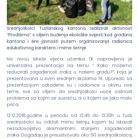
Srednjoškolci Tuzlanskog kantona realizirali aktivnost
“Prodišimo” s ciljem buđenja ekološke svijesti kod građana
kantona i šire javnosti putem organizovanja radionica
edukativnog karaktera i mirne šetnje.
Na nivou Mreže vijeća učenika TK napravljena je
univerzalna prezentacija na temu “ Kako možemo
reducirati zagađenost zraka u našem gradu?”, koja je
prezentovana u svim srednjim školama TK. Uporedo sa
prezentacijom odrađene su i radionice u okviru ove
teme, sve sa ciljem da srednjoškolci uoče važnost
problema sa kojim se susreću, a o kojem se jako malo
priča.
12.12.2018.godine u periodu od 12:45 do 13:30h u Tuzli,
srednjošolci su održali mirnu šetnju, kojom su iskazali
nezadovoljstvo alarmantnim stanjem zagađenosti
zraka. Događaju je prisustvovalo oko 50 srednjoškolaca,