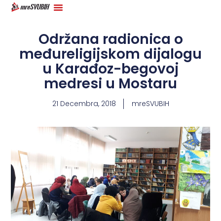
Održana radionica o
međureligijskom dijalogu
u Karađoz-begovoj
medresi u Mostaru
21 Decembra, 2018
mreSVUBIH