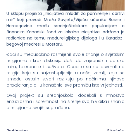
U sklopu projekta „Inicijativa mladih za pomirenje i održivi
mir“ koji provodi Mreža Savjeta/Vijeća učenika Bosne i
Hercegovine među srednjoškolskom populacijom a
financira Kanadski fond za lokalne inicijative, održana je
radionica na temu međureligijskog dijaloga i u Karađoz-
begovoj medresi u Mostaru.
Đaci su međusobno razmijenili svoje znanje o svjetskim
religijama i kroz diskusiju došli do zajedničkih poruka
mira, tolerancije i suživota. Osobito su se osvrnuli na
religije koje su najzastupljenije u našoj zemlji, koje se
između ostalih stvari razlikuju po načinima njihova
prakticiranja ali u konačnici sve promiču iste vrijednosti.
Ovaj projekt su srednjoškolci dočekali s mnoštvo
entuzijazma i spremnosti na širenje svojih vidika i znanja
o religijama svojih sugrađana.
Prethodna
Sljedeća