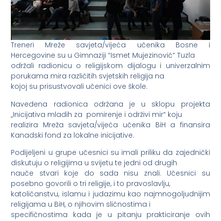
Treneri Mreže savjeta/vijeća učenika Bosne i
Hercegovine su u Gimnaziji “Ismet Mujezinović” Tuzla
održali radionicu o religijskom dijalogu i univerzalnim
porukama mira različitih svjetskih religija na
kojoj su prisustvovali učenici ove škole.
Navedena radionica održana je u sklopu projekta
„Inicijativa mladih za pomirenje i održivi mir“ koju
realizira Mreža savjeta/vijeća učenika BiH a finansira
Kanadski fond za lokalne inicijative.
Podijeljeni u grupe učesnici su imali priliku da zajednički
diskutuju o religijima u svijetu te jedni od drugih
nauče stvari koje do sada nisu znali. Učesnici su
posebno govorili o tri religije, i to pravoslavlju,
katoličanstvu, islamu i judazimu kao najmnogoljudnijim
religijama u BiH, o njihovim sličnostima i
specifičnostima kada je u pitanju prakticiranje ovih