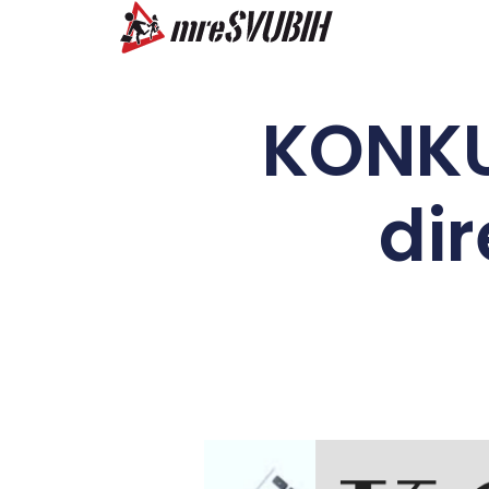
KONKUR
di