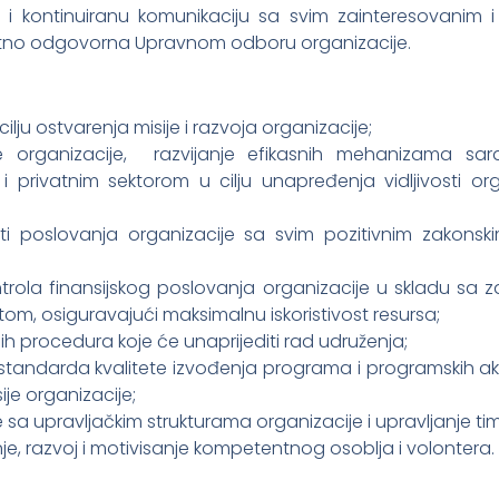
i kontinuiranu komunikaciju sa svim zainteresovanim i 
irektno odgovorna Upravnom odboru organizacije.
ilju ostvarenja misije i razvoja organizacije;
je organizacije, razvijanje efikasnih mehanizama sara
 privatnim sektorom u cilju unapređenja vidljivosti orga
i poslovanja organizacije sa svim pozitivnim zakonski
ontrola finansijskog poslovanja organizacije u skladu sa
om, osiguravajući maksimalnu iskoristivost resursa;
h procedura koje će unaprijediti rad udruženja;
 standarda kvalitete izvođenja programa i programskih ak
ije organizacije;
 sa upravljačkim strukturama organizacije i upravljanje t
 razvoj i motivisanje kompetentnog osoblja i volontera.