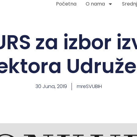
Početna
O nama
Srednj
S za izbor i
rektora Udruže
30 Juna, 2019
mreSVUBIH