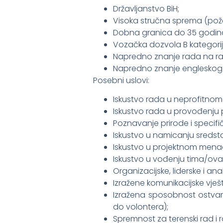
Državljanstvo BiH;
Visoka stručna sprema (požel
Dobna granica do 35 godin
Vozačka dozvola B kategorij
Napredno znanje rada na r
Napredno znanje engleskog j
Posebni uslovi:
Iskustvo rada u neprofitno
Iskustvo rada u provođenju
Poznavanje prirode i specifič
Iskustvo u namicanju sreds
Iskustvo u projektnom menadž
Iskustvo u vođenju tima/ova
Organizacijske, liderske i anal
Izražene komunikacijske vješt
Izražena sposobnost ostvar
do volontera);
Spremnost za terenski rad i