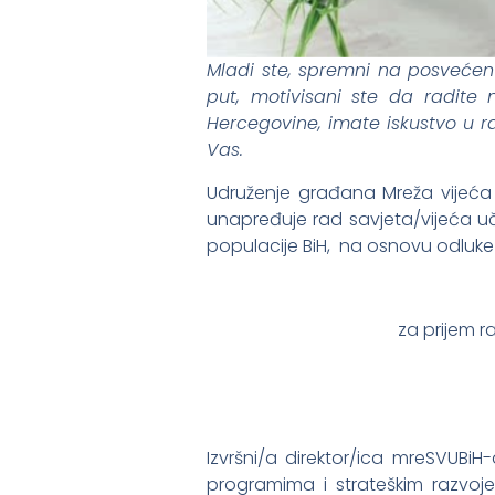
Mladi ste, spremni na posvećen 
put, motivisani ste da radite
Hercegovine, imate iskustvo u ra
Vas.
Udruženje građana Mreža vijeća u
unapređuje rad savjeta/vijeća uč
populacije BiH, na osnovu odluk
za prijem 
Izvršni/a direktor/ica mreSVUBi
programima i strateškim razvojem