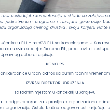
rad, posjedujete kompetencije u skladu sa zahtjevima p
 na jedinstvenom programu i razvijate generacije bu
du organizacija civilnog društva i svoju karijeru vidit
čenika u BiH – mreSVUBIH, sa kancelarijama u Sarajevu i 
enika u svim srednjim školama BiH, predstavlja i zastupa 
e Upravnog odbora raspisuje:
KONKURS
radnika/radnice u radni odnos sa punim radnim vremenom 
IZVRŠNI DIREKTOR UDRUŽENJA
sa radnim mjestom u kancelariji u Sarajevu
H-a je odgovoran/na za upravljanje organizaciono admini
 organizacije. Ostale ključne odgovornosti uključuju o