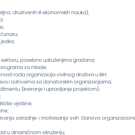
jno, društvenih ili ekonomskih nauka);
a;
e;
ačunaru;
ezika;
m sektoru, posebno udruženjima građana;
 programa za mlade;
nosti rada organizacija civilnog društva u BiH;
tava i odnosima sa donatorskim organizacijama;
mentu (kreiranje i upravljanje projektom);
;
itičke vještine;
ine;
ivanja saradnje i motivisanja svih članova organizacio
 rad u dinamičnom okruženju;