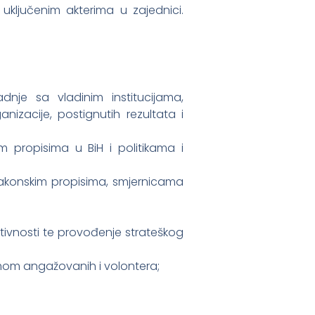
uključenim akterima u zajednici.
dnje sa vladinim institucijama,
nizacije, postignutih rezultata i
m propisima u BiH i politikama i
 zakonskim propisima, smjernicama
tivnosti te provođenje strateškog
imom angažovanih i volontera;