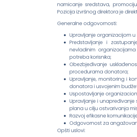
namicanje sredstava, promociju 
Pozicija izvršnog direktora je d
Generalne odgovornosti:
Upravljanje organizacijom u c
Predstavljanje i zastupan
nevladinim organizacijama i
potreba korisnika;
Obezbjeđivanje usklađenost
procedurama donatora;
Upravljanje, monitoring i k
donatora i usvojenim budžet
Uspostavljanje organizacioni
Upravljanje i unapređivanje
plana u cilju ostvarivanja mis
Razvoj efikasne komunikacije
Odgovornost za angažovanje,
Opšti uslovi: