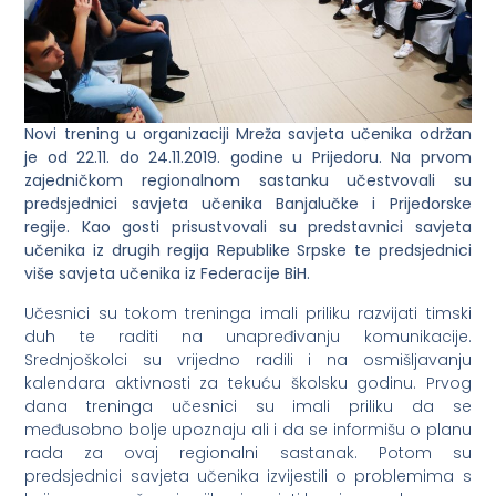
Novi trening u organizaciji Mreža savjeta učenika održan
je od 22.11. do 24.11.2019. godine u Prijedoru. Na prvom
zajedničkom regionalnom sastanku učestvovali su
predsjednici savjeta učenika Banjalučke i Prijedorske
regije. Kao gosti prisustvovali su predstavnici savjeta
učenika iz drugih regija Republike Srpske te predsjednici
više savjeta učenika iz Federacije BiH.
Učesnici su tokom treninga imali priliku razvijati timski
duh te raditi na unapređivanju komunikacije.
Srednjoškolci su vrijedno radili i na osmišljavanju
kalendara aktivnosti za tekuću školsku godinu. Prvog
dana treninga učesnici su imali priliku da se
međusobno bolje upoznaju ali i da se informišu o planu
rada za ovaj regionalni sastanak. Potom su
predsjednici savjeta učenika izvijestili o problemima s