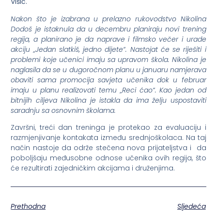
Višić.
Nakon što je izabrana u prelazno rukovodstvo Nikolina
Dodoš je istaknula da u decembru planiraju novi trening
regija, a planirano je da naprave i filmsko večer i urade
akciju „Jedan slatkiš, jedno dijete“. Nastojat će se riješiti i
problemi koje učenici imaju sa upravom škola. Nikolina je
naglasila da se u dugoročnom planu u januaru namjerava
obaviti sama promocija savjeta učenika dok u februar
imaju u planu realizovati temu „Reci ćao“. Kao jedan od
bitnijih ciljeva Nikolina je istakla da ima želju uspostaviti
saradnju sa osnovnim školama.
Završni, treći dan treninga je protekao za evaluaciju i
razmjenjivanje kontakata između srednjoškolaca. Na taj
način nastoje da održe stečena nova prijateljstva i da
poboljšaju međusobne odnose učenika ovih regija, što
će rezultirati zajedničkim akcijama i druženjima.
Prethodna
Sljedeća