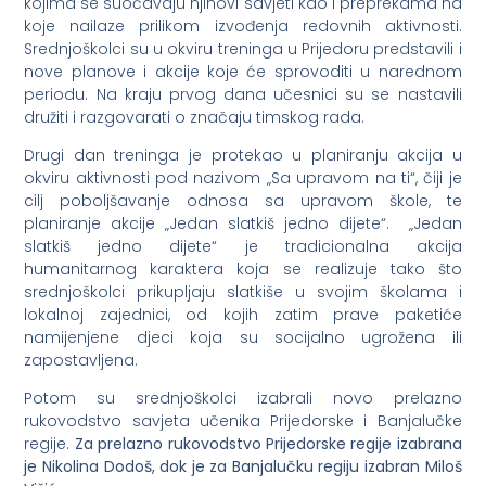
kojima se suočavaju njihovi savjeti kao i preprekama na
koje nailaze prilikom izvođenja redovnih aktivnosti.
Srednjoškolci su u okviru treninga u Prijedoru predstavili i
nove planove i akcije koje će sprovoditi u narednom
periodu. Na kraju prvog dana učesnici su se nastavili
družiti i razgovarati o značaju timskog rada.
Drugi dan treninga je protekao u planiranju akcija u
okviru aktivnosti pod nazivom „Sa upravom na ti“, čiji je
cilj poboljšavanje odnosa sa upravom škole, te
planiranje akcije „Jedan slatkiš jedno dijete“. „Jedan
slatkiš jedno dijete“ je tradicionalna akcija
humanitarnog karaktera koja se realizuje tako što
srednjoškolci prikupljaju slatkiše u svojim školama i
lokalnoj zajednici, od kojih zatim prave paketiće
namijenjene djeci koja su socijalno ugrožena ili
zapostavljena.
Potom su srednjoškolci izabrali novo prelazno
rukovodstvo savjeta učenika Prijedorske i Banjalučke
regije.
Za prelazno rukovodstvo Prijedorske regije izabrana
je Nikolina Dodoš, dok je za Banjalučku regiju izabran Miloš