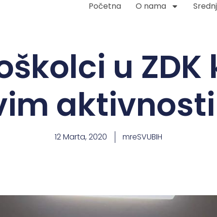
Početna
O nama
Srednj
oškolci u ZDK 
vim aktivnost
12 Marta, 2020
mreSVUBIH