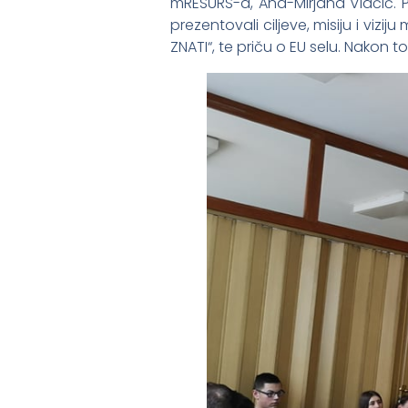
mRESURS-a, Ana-Mirjana Vlačić. P
prezentovali ciljeve, misiju i viz
ZNATI“, te priču o EU selu. Nakon