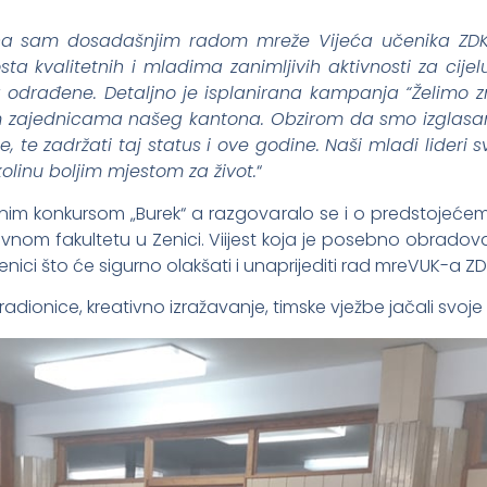
na sam dosadašnjim radom mreže Vijeća učenika ZDK.
osta kvalitetnih i mladima zanimljivih aktivnosti za ci
a odrađene. Detaljno je isplanirana kampanja “Želimo z
im zajednicama našeg kantona. Obzirom da smo izglasani
e, te zadržati taj status i ove godine. Naši mladi lideri
olinu boljim mjestom za život.
“
dnim konkursom „Burek“ a razgovaralo se i o predstojeć
vnom fakultetu u Zenici. Viijest koja je posebno obradov
ici što će sigurno olakšati i unaprijediti rad mreVUK-a ZD
radionice, kreativno izražavanje, timske vježbe jačali svoje