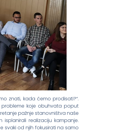
limo znati, kada ćemo prodisati?“.
o i probleme koje obuhvata poput
skretanje pažnje stanovništva naše
isplanirali realizaciju kampanje.
 svaki od njih fokusirati na samo