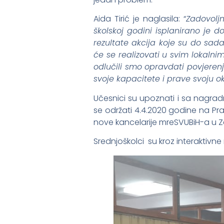
Aida Tirić je naglasila: “
Zadovolj
školskoj godini isplanirano je d
rezultate akcija koje su do sad
će se realizovati u svim lokaln
odlučili smo opravdati povjerenj
svoje kapacitete i prave svoju ok
Učesnici su upoznati i sa nagra
se održati 4.4.2020 godine na Pra
nove kancelarije mreSVUBiH-a u Zen
Srednjoškolci su kroz interaktivne 