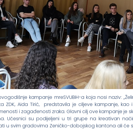
je ovogodišnje kampanje mreSVUBiH-a koja nosi naziv: „Že
ka ZDK, Aida Tirić, predstavila je ciljeve kampanje, ka
menosti i zagađenosti zraka. Glavni cilj ove kampanje je 
 Učesnici su podijeljeni u tri grupe na kreativan način 
žati u svim gradovima Zeničko-dobojskog kantona ali će se