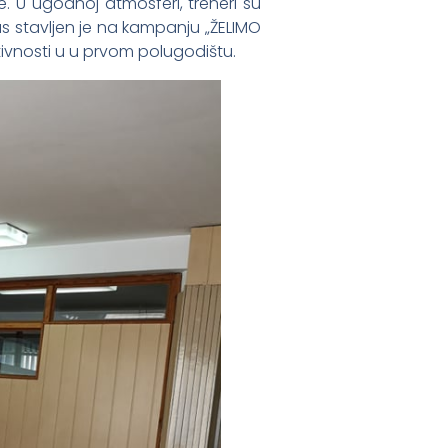
. U ugodnoj atmosferi, treneri su
kus stavljen je na kampanju „ŽELIMO
ivnosti u u prvom polugodištu.