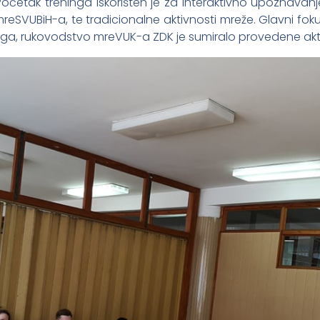
očetak treninga iskorišten je za interaktivno upoznavanje
iju mreSVUBiH-a, te tradicionalne aktivnosti mreže. Glavni fo
 toga, rukovodstvo mreVUK-a ZDK je sumiralo provedene akt