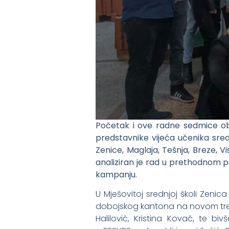
Početak i ove radne sedmice obi
predstavnike vijeća učenika sred
Zenice, Maglaja, Tešnja, Breze, 
analiziran je rad u prethodnom p
kampanju.
U Mješovitoj srednjoj školi Zenic
dobojskog kantona na novom treni
Halilović, Kristina Kovač, te b