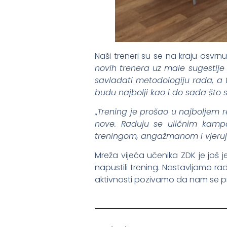
Naši treneri su se na kraju osvrnu
novih trenera uz male sugestije 
savladati metodologiju rada, a 
budu najbolji kao i do sada što su
„
Trening je prošao u najboljem r
nove. Raduju se uličnim kamp
treningom, angažmanom i vjeruje
Mreža vijeća učenika ZDK je još 
napustili trening. Nastavljamo r
aktivnosti pozivamo da nam se pr