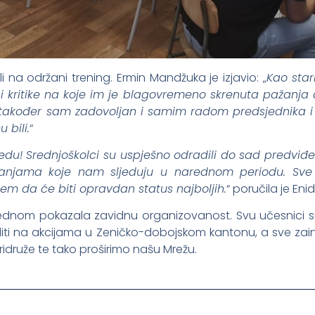
li na održani trening. Ermin Mandžuka je izjavio: „
Kao star
i kritike na koje im je blagovremeno skrenuta pažanja 
također sam zadovoljan i samim radom predsjednika i r
 bili.
“
edu! Srednjoškolci su uspješno odradili do sad predviđe
anjama koje nam sljeduju u narednom periodu. Sve
m da će biti opravdan status najboljih.
“ poručila je Eni
jednom pokazala zavidnu organizovanost. Svu učesnici su
aditi na akcijama u Zeničko-dobojskom kantonu, a sve zai
idruže te tako proširimo našu Mrežu.