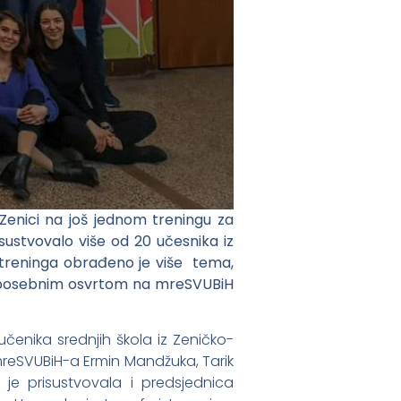
Zenici na još jednom treningu za
sustvovalo više od 20 učesnika iz
g treninga obrađeno je više tema,
 sa posebnim osvrtom na mreSVUBiH
učenika srednjih škola iz Zeničko-
mreSVUBiH-a Ermin Mandžuka, Tarik
 je prisustvovala i predsjednica