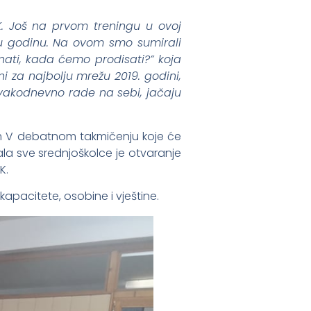
 Još na prvom treningu u ovoj
jelu godinu. Na ovom smo sumirali
nati, kada ćemo prodisati?” koja
 za najbolju mrežu 2019. godini,
 svakodnevno rade na sebi, jačaju
em V debatnom takmičenju koje će
ala sve srednjoškolce je otvaranje
K.
 kapacitete, osobine i vještine.