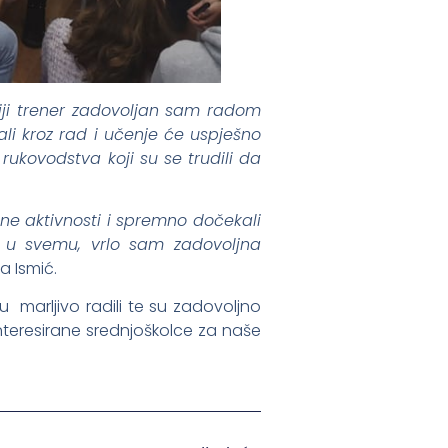
iji trener zadovoljan sam radom
ali kroz rad i učenje će uspješno
ukovodstva koji su se trudili da
ne aktivnosti i spremno dočekali
 u svemu, vrlo sam zadovoljna
da Ismić.
 marljivo radili te su zadovoljno
nteresirane srednjoškolce za naše