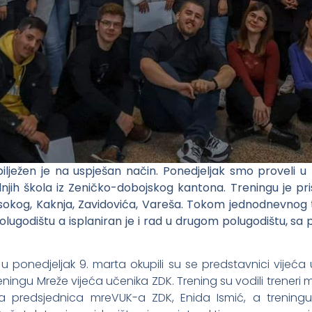
lježen je na uspješan način. Ponedjeljak smo proveli u 
njih škola iz Zeničko-dobojskog kantona. Treningu je pri
Visokog, Kaknja, Zavidovića, Vareša. Tokom jednodnevno
olugodištu a isplaniran je i rad u drugom polugodištu,
a u ponedjeljak 9. marta okupili su se predstavnici vijeća 
ngu Mreže vijeća učenika ZDK. Trening su vodili treneri 
ivša predsjednica mreVUK-a ZDK, Enida Ismić, a treningu