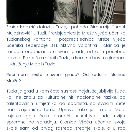
Emira Hamzić dolazi iz Tuzle, i pohađa Gimnaziju “Ismet
Mujezinović” u Tuzli. Predsjednica je Mreže vijeća učenika
Tuzlanskog kantona i potpredsjednica Mreže vijeća
učenika Federacije BiH. Aktivno volontira i članica je
mnogih organizacija u svom gradu, od kojih posebno
izdvaja Pozorište mladih Tuzle, u kom se bavim glumom
i Udruženje Mladih Tuzle.
Reci nam nešto o svom gradu? Od kada si članica
Mreže?
Tuzla je grad u kom ćete susresti najdruželjubljivije ljude,
koji ne znaju za kulturalne niti nacionalne razlike, od
talentovanih umjetnika do sportista, sa svakim ćete
naći zajedničku temu. Upravo tako je i moja škola
mjesto gdje ćete pronaći susretljive ljude uvijek
spremne na saradnju. Članica Vijeća učenika svoje
škole sam od prvog razreda srednje škole, a u rad