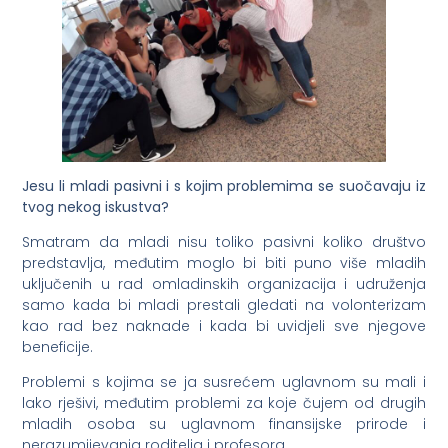
Jesu li mladi pasivni i s kojim problemima se suočavaju iz
tvog nekog iskustva?
Smatram da mladi nisu toliko pasivni koliko društvo
predstavlja, međutim moglo bi biti puno više mladih
uključenih u rad omladinskih organizacija i udruženja
samo kada bi mladi prestali gledati na volonterizam
kao rad bez naknade i kada bi uvidjeli sve njegove
beneficije.
Problemi s kojima se ja susrećem uglavnom su mali i
lako rješivi, međutim problemi za koje čujem od drugih
mladih osoba su uglavnom finansijske prirode i
nerazumijevanja roditelja i profesora.