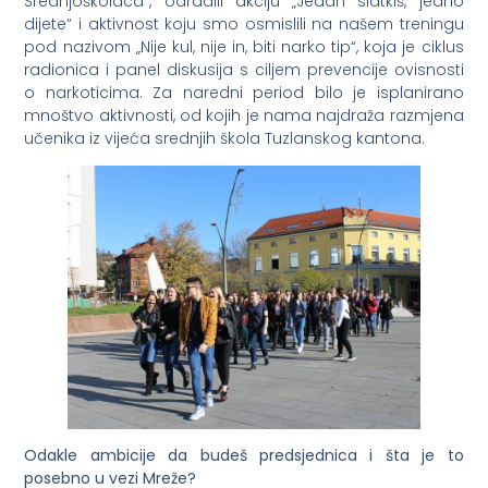
Srednjoškolaca“, odradili akciju „Jedan slatkiš, jedno
dijete“ i aktivnost koju smo osmislili na našem treningu
pod nazivom „Nije kul, nije in, biti narko tip“, koja je ciklus
radionica i panel diskusija s ciljem prevencije ovisnosti
o narkoticima. Za naredni period bilo je isplanirano
mnoštvo aktivnosti, od kojih je nama najdraža razmjena
učenika iz vijeća srednjih škola Tuzlanskog kantona.
Odakle ambicije da budeš predsjednica i šta je to
posebno u vezi Mreže?