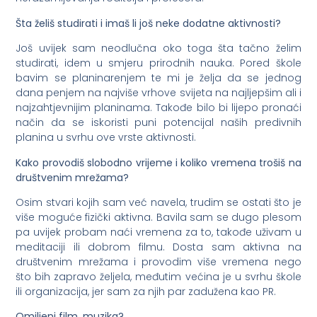
Šta želiš studirati i imaš li još neke dodatne aktivnosti?
Još uvijek sam neodlučna oko toga šta tačno želim
studirati, idem u smjeru prirodnih nauka. Pored škole
bavim se planinarenjem te mi je želja da se jednog
dana penjem na najviše vrhove svijeta na najljepšim ali i
najzahtjevnijim planinama. Takođe bilo bi lijepo pronaći
način da se iskoristi puni potencijal naših predivnih
planina u svrhu ove vrste aktivnosti.
Kako provodiš slobodno vrijeme i koliko vremena trošiš na
društvenim mrežama?
Osim stvari kojih sam već navela, trudim se ostati što je
više moguće fizički aktivna. Bavila sam se dugo plesom
pa uvijek probam naći vremena za to, takođe uživam u
meditaciji ili dobrom filmu. Dosta sam aktivna na
društvenim mrežama i provodim više vremena nego
što bih zapravo željela, međutim većina je u svrhu škole
ili organizacija, jer sam za njih par zadužena kao PR.
Omiljeni film, muzika?