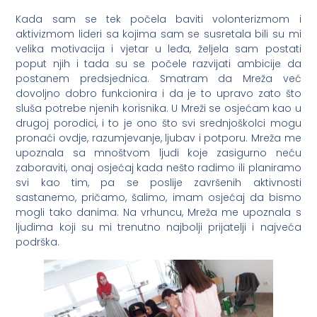
Kada sam se tek počela baviti volonterizmom i
aktivizmom lideri sa kojima sam se susretala bili su mi
velika motivacija i vjetar u leđa, željela sam postati
poput njih i tada su se počele razvijati ambicije da
postanem predsjednica. Smatram da Mreža već
dovoljno dobro funkcionira i da je to upravo zato što
sluša potrebe njenih korisnika. U Mreži se osjećam kao u
drugoj porodici, i to je ono što svi srednjoškolci mogu
pronaći ovdje, razumjevanje, ljubav i potporu. Mreža me
upoznala sa mnoštvom ljudi koje zasigurno neću
zaboraviti, onaj osjećaj kada nešto radimo ili planiramo
svi kao tim, pa se poslije završenih aktivnosti
sastanemo, pričamo, šalimo, imam osjećaj da bismo
mogli tako danima. Na vrhuncu, Mreža me upoznala s
ljudima koji su mi trenutno najbolji prijatelji i najveća
podrška.