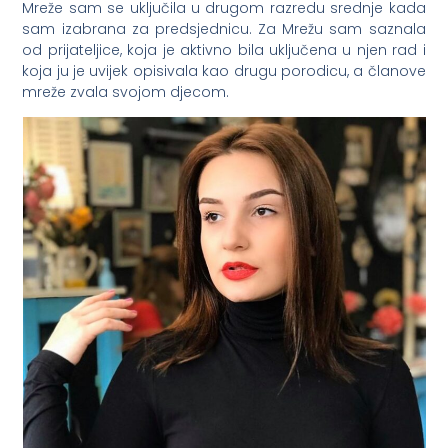
Mreže sam se uključila u drugom razredu srednje kada
sam izabrana za predsjednicu. Za Mrežu sam saznala
od prijateljice, koja je aktivno bila uključena u njen rad i
koja ju je uvijek opisivala kao drugu porodicu, a članove
mreže zvala svojom djecom.