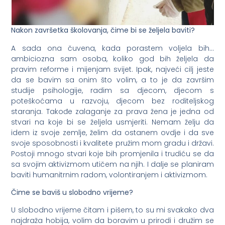
Nakon završetka školovanja, čime bi se željela baviti?
A sada ona čuvena, kada porastem voljela bih…
ambiciozna sam osoba, koliko god bih željela da
pravim reforme i mijenjam svijet. Ipak, najveći cilj jeste
da se bavim sa onim što volim, a to je da završim
studije psihologije, radim sa djecom, djecom s
poteškoćama u razvoju, djecom bez roditeljskog
staranja. Takođe zalaganje za prava žena je jedna od
stvari na koje bi se željela usmjeriti. Nemam želju da
idem iz svoje zemlje, želim da ostanem ovdje i da sve
svoje sposobnosti i kvalitete pružim mom gradu i državi.
Postoji mnogo stvari koje bih promjenila i trudiću se da
sa svojim aktivizmom utičem na njih. I dalje se planiram
baviti humanitrnim radom, volontiranjem i aktivizmom.
Čime se baviš u slobodno vrijeme?
U slobodno vrijeme čitam i pišem, to su mi svakako dva
najdraža hobija, volim da boravim u prirodi i družim se