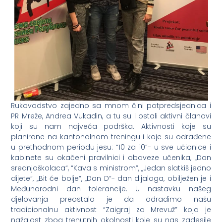
Rukovodstvo zajedno sa mnom čini potpredsjednica i
PR Mreže, Andrea Vukadin, a tu su i ostali aktivni članovi
koji su nam najveća podrška. Aktivnosti koje su
planirane na kantonalnom treningu i koje su odrađene
u prethodnom periodu jesu: “10 za 10”- u sve učionice i
kabinete su okačeni pravilnici i obaveze učenika, „Dan
srednjoškolaca“, “Kava s ministrom”, „Jedan slatkiš jedno
dijete“, „Bit će bolje“, „Dan D“- dan dijaloga, obilježen je i
Međunarodni dan tolerancije. U nastavku našeg
djelovanja preostalo je da odradimo našu
tradicionalnu aktivnost “Zaigraj za Mrevuž” koja je
nažalost zbog trenutnih okolnosti koje su nas zadesile