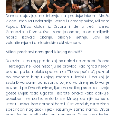
Danas objavljujemo intervju sa predsjednicom Mreže
vijeće učenika Federacije Bosne i Herecegovine, Milicom
Papak. Milica dolazi iz Drvara i ide u treći razred
Gimnazije u Drvaru. Svestrana je osoba, te od omiljenih
hobija izdvaja čitanje, pisanje, šetnje. Bavi se
volontiranjem i omladinskim aktivizmom.
Milice, predstavi nam grad iz kojeg dolaziš?
Dolazim iz malog grada koji se nalazi na zapadu Bosne
i Hercegovine. Kroz historiju se provlači kao “grad heroj”,
poznat po kompleks spomeniku “Titova pećina”, poznat
po crvenom blagu kojeg imamo u izobilju i na koji je
svaki Drvarčanin ponosan, a to je drvo drenjine. Drvar je
poznat i po Drvarčanima, ljudima velikog srca koji svoje
goste uvijek rado ugoste i isprate onako kako dolikuje,
poseban mentalitet reklo bi se. Mnogi od njih su se u
istoriju upisali kao narodni heroji. Čist vazduh, oštre zime,
specifičan naglasak i jezik razumljiv samo nama. Drvar
grad feniks, mali, prkosan, ponosan. Drvar ima jednu