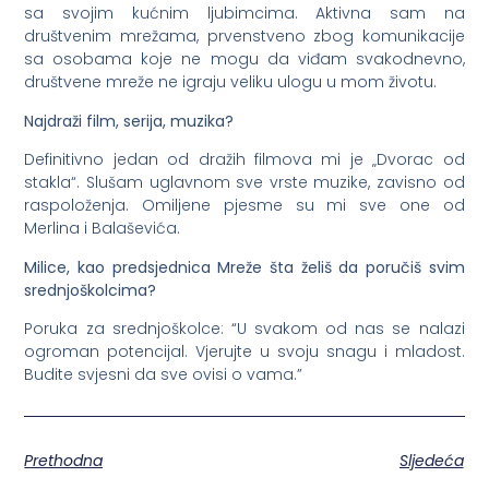
sa svojim kućnim ljubimcima. Aktivna sam na
društvenim mrežama, prvenstveno zbog komunikacije
sa osobama koje ne mogu da viđam svakodnevno,
društvene mreže ne igraju veliku ulogu u mom životu.
Najdraži film, serija, muzika?
Definitivno jedan od dražih filmova mi je „Dvorac od
stakla“. Slušam uglavnom sve vrste muzike, zavisno od
raspoloženja. Omiljene pjesme su mi sve one od
Merlina i Balaševića.
Milice, kao predsjednica Mreže šta želiš da poručiš svim
srednjoškolcima?
Poruka za srednjoškolce: “U svakom od nas se nalazi
ogroman potencijal. Vjerujte u svoju snagu i mladost.
Budite svjesni da sve ovisi o vama.”
Prethodna
Sljedeća