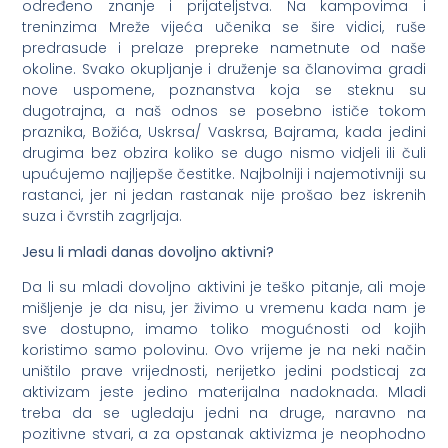
određeno znanje i prijateljstva. Na kampovima i
treninzima Mreže vijeća učenika se šire vidici, ruše
predrasude i prelaze prepreke nametnute od naše
okoline. Svako okupljanje i druženje sa članovima gradi
nove uspomene, poznanstva koja se steknu su
dugotrajna, a naš odnos se posebno ističe tokom
praznika, Božića, Uskrsa/ Vaskrsa, Bajrama, kada jedini
drugima bez obzira koliko se dugo nismo vidjeli ili čuli
upućujemo najljepše čestitke. Najbolniji i najemotivniji su
rastanci, jer ni jedan rastanak nije prošao bez iskrenih
suza i čvrstih zagrljaja.
Jesu li mladi danas dovoljno aktivni?
Da li su mladi dovoljno aktivini je teško pitanje, ali moje
mišljenje je da nisu, jer živimo u vremenu kada nam je
sve dostupno, imamo toliko mogućnosti od kojih
koristimo samo polovinu. Ovo vrijeme je na neki način
uništilo prave vrijednosti, nerijetko jedini podsticaj za
aktivizam jeste jedino materijalna nadoknada. Mladi
treba da se ugledaju jedni na druge, naravno na
pozitivne stvari, a za opstanak aktivizma je neophodno