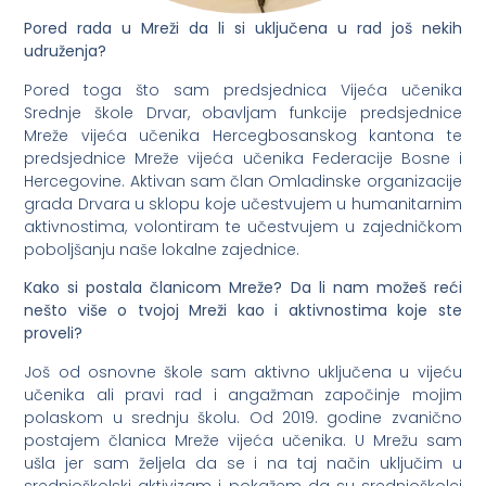
Pored rada u Mreži da li si uključena u rad još nekih
udruženja?
Pored toga što sam predsjednica Vijeća učenika
Srednje škole Drvar, obavljam funkcije predsjednice
Mreže vijeća učenika Hercegbosanskog kantona te
predsjednice Mreže vijeća učenika Federacije Bosne i
Hercegovine. Aktivan sam član Omladinske organizacije
grada Drvara u sklopu koje učestvujem u humanitarnim
aktivnostima, volontiram te učestvujem u zajedničkom
poboljšanju naše lokalne zajednice.
Kako si postala članicom Mreže? Da li nam možeš reći
nešto više o tvojoj Mreži kao i aktivnostima koje ste
proveli?
Još od osnovne škole sam aktivno uključena u vijeću
učenika ali pravi rad i angažman započinje mojim
polaskom u srednju školu. Od 2019. godine zvanično
postajem članica Mreže vijeća učenika. U Mrežu sam
ušla jer sam željela da se i na taj način uključim u
srednjoškolski aktivizam i pokažem da su srednjoškolci