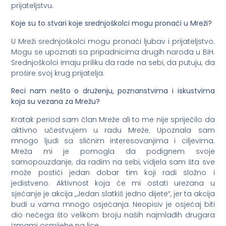
prijateljstvu.
Koje su to stvari koje srednjoškolci mogu pronaći u Mreži?
U Mreži srednjoškolci mogu pronaći ljubav i prijateljstvo.
Mogu se upoznati sa pripadnicima drugih naroda u BiH.
Srednjoškolci imaju priliku da rade na sebi, da putuju, da
prošire svoj krug prijatelja.
Reci nam nešto o druženju, poznanstvima i iskustvima
koja su vezana za Mrežu?
Kratak period sam član Mreže ali to me nije spriječilo da
aktivno učestvujem u radu Mreže. Upoznala sam
mnogo ljudi sa sličnim interesovanjima i ciljevima.
Mreža mi je pomogla da podignem svoje
samopouzdanje, da radim na sebi, vidjela sam šta sve
može postići jedan dobar tim koji radi složno i
jedistveno. Aktivnost koja će mi ostati urezana u
sjećanje je akcija „Jedan slatkiš jedno dijete“, jer ta akcija
budi u vama mnogo osjećanja. Neopisiv je osjećaj biti
dio nečega što velikom broju naših najmlađih drugara
izmami osmijehe na lice.