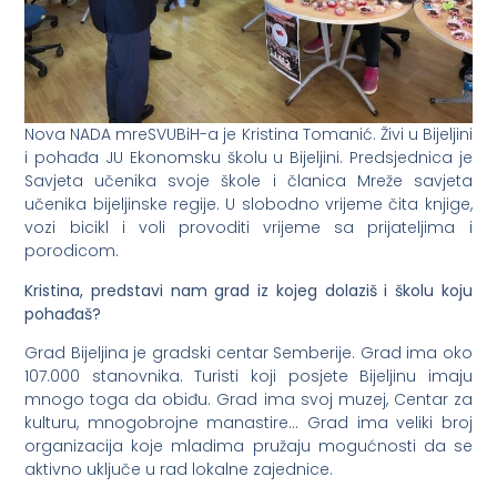
Nova NADA mreSVUBiH-a je Kristina Tomanić. Živi u Bijeljini
i pohađa JU Ekonomsku školu u Bijeljini. Predsjednica je
Savjeta učenika svoje škole i članica Mreže savjeta
učenika bijeljinske regije. U slobodno vrijeme čita knjige,
vozi bicikl i voli provoditi vrijeme sa prijateljima i
porodicom.
Kristina, predstavi nam grad iz kojeg dolaziš i školu koju
pohađaš?
Grad Bijeljina je gradski centar Semberije. Grad ima oko
107.000 stanovnika. Turisti koji posjete Bijeljinu imaju
mnogo toga da obiđu. Grad ima svoj muzej, Centar za
kulturu, mnogobrojne manastire… Grad ima veliki broj
organizacija koje mladima pružaju mogućnosti da se
aktivno uključe u rad lokalne zajednice.