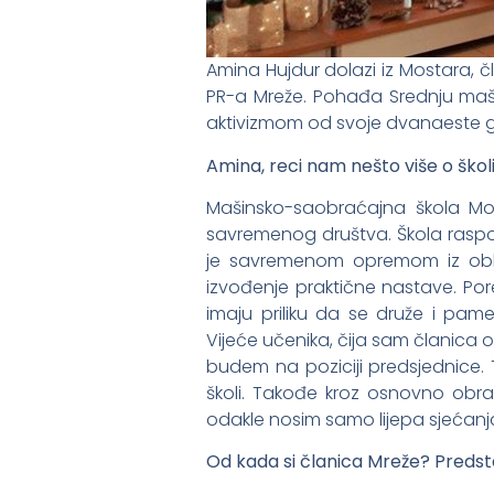
Amina Hujdur dolazi iz Mostara, 
PR-a Mreže. Pohađa Srednju maši
aktivizmom od svoje dvanaeste 
Amina, reci nam nešto više o ško
Mašinsko-saobraćajna škola M
savremenog društva. Škola rasp
je savremenom opremom iz oblas
izvođenje praktične nastave. Pore
imaju priliku da se druže i pamet
Vijeće učenika, čija sam članica 
budem na poziciji predsjednice. T
školi. Takođe kroz osnovno obr
odakle nosim samo lijepa sjećanj
Od kada si članica Mreže? Preds