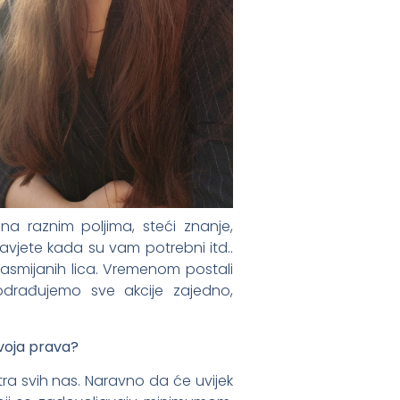
na raznim poljima, steći znanje,
 savjete kada su vam potrebni itd..
mijanih lica. Vremenom postali
 odrađujemo sve akcije zajedno,
 svoja prava?
sutra svih nas. Naravno da će uvijek