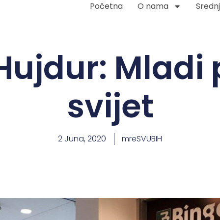
Početna
O nama
Srednj
ujdur: Mladi
svijet
2 Juna, 2020
mreSVUBIH