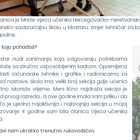
članica je Mreže vijeća učenika Hercegovačko-neretvanskog
nsko-saobraćajnu školu u Mostaru, smjer tehničar za kom
godine.
li koju pohađaš?
ostar nudi zanimanja koja odgovaraju potrebama
olaže sa stručno osposobljenim kadrom. Opremljena
ti računarske tehnike i grafike i radionicama za
d nastave, škola ima veliki broj sekcija gdje učenici
no iskoriste vrijeme. Meni lično najdraža sekcija je
od prvog razreda , a ove godine imala sam priliku i da
o je ujedno najaktivnija i najbrojnija sekcija u mojoj
azovanje 4 godine sam bila članica Vijeća učenika
a.
tavi nam ukratko trenutno rukovodstvo.