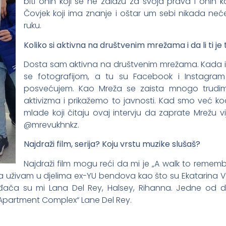
biti onih koji se ne zalažu za svoja prava i onih
Čovjek koji ima znanje i oštar um sebi nikada neće d
ruku.
Koliko si aktivna na društvenim mrežama i da li ti je
Dosta sam aktivna na društvenim mrežama. Kad
se fotografijom, a tu su Facebook i Instagram 
posvećujem. Kao Mreža se zaista mnogo trudimo
aktivizma i prikažemo to javnosti. Kad smo već k
mlade koji čitaju ovaj intervju da zaprate Mrežu 
@mrevukhnkz.
Najdraži film, serija? Koju vrstu muzike slušaš?
Najdraži film mogu reći da mi je „A walk to remember
 uživam u djelima ex-YU bendova kao što su Ekatarina V
vođača su mi Lana Del Rey, Halsey, Rihanna. Jedne od 
 Apartment Complex“ Lane Del Rey.