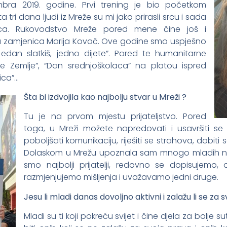
ra 2019. godine. Prvi trening je bio početkom
a tri dana ljudi iz Mreže su mi jako prirasli srcu i sada
ca. Rukovodstvo Mreže pored mene čine još i
na zamjenica Marija Kovač. Ove godine smo uspješno
Jedan slatkiš, jedno dijete”. Pored te humanitarne
ete Zemlje”, “Dan srednjoškolaca” na platou ispred
ica”…
Šta bi izdvojila kao najbolju stvar u Mreži ?
Tu je na prvom mjestu prijateljstvo. Pored
toga, u Mreži možete napredovati i usavršiti se 
poboljšati komunikaciju, riješiti se strahova, dobiti
Dolaskom u Mrežu upoznala sam mnogo mladih nas
smo najbolji prijatelji, redovno se dopisujemo,
razmjenjujemo mišljenja i uvažavamo jedni druge.
Jesu li mladi danas dovoljno aktivni i zalažu li se za
Mladi su ti koji pokreću svijet i čine djela za bolje 