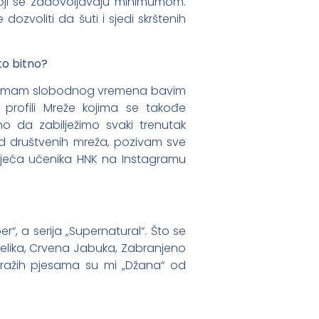
 koji se zadovoljavaju minimumom.
ozvoliti da šuti i sjedi skrštenih
 to bitno?
a imam slobodnog vremena bavim
profili Mreže kojima se takođe
 da zabilježimo svaki trenutak
od društvenih mreža, pozivam sve
vijeća učenika HNK na Instagramu
“, a serija „Supernatural“. Što se
elika, Crvena Jabuka, Zabranjeno
dražih pjesama su mi „Džana“ od