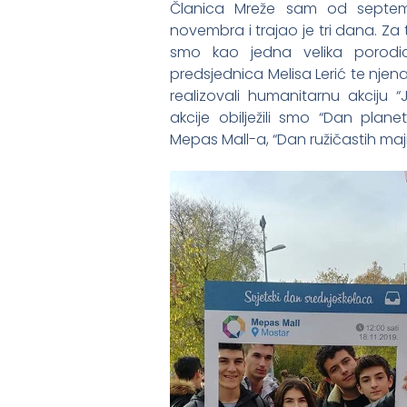
Članica Mreže sam od septemb
novembra i trajao je tri dana. Za t
smo kao jedna velika porodi
predsjednica Melisa Lerić te nje
realizovali humanitarnu akciju “
akcije obilježili smo “Dan plan
Mepas Mall-a, “Dan ružičastih maj