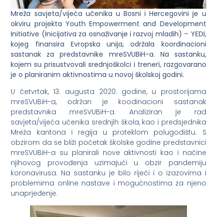
Mreža savjeta/vijeća učenika u Bosni i Hercegovini je u
okviru projekta Youth Empowerment and Development
Initiative (Inicijativa za osnaživanje i razvoj mladih) – YEDI,
kojeg finansira Evropska unija, održala koordinacioni
sastanak za predstavnike mreSVUBiH-a. Na sastanku,
kojem su prisustvovali srednjoškolci i treneri, razgovarano
je o planiranim aktivnostima u novoj školskoj godini.
U četvrtak, 13. augusta 2020. godine, u prostorijama
mreSVUBiH-a, održan je koodinacioni sastanak
predstavnika mreSVUBiH-a. Analiziran je rad
savjeta/vijeća učenika srednjih škola, kao i predsjednika
Mreža kantona i regija u proteklom polugodištu. S
obzirom da se bliži početak školske godine predstavnici
mreSVUBiH-a su planirali nove aktivnosti kao i načine
njihovog provođenja uzimajući u obzir pandemiju
koronavirusa. Na sastanku je bilo riječi i o izazovima i
problemima online nastave i mogućnostima za njeno
unaprjeđenje.