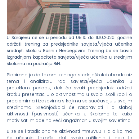
U Sarajevu će se u periodu od 09.10 do 11.10.2020. godine
održati trening za predsjednike savjeta/vijeća učenika
srednjih škola u Bosni i Hercegovini. Trening će se baviti
izgradnjom kapaciteta savjeta/vijeća učenika u srednjim
školama na području BiH.
Planirano je da tokom treninga srednjoškolci obrade niz
tema i analiziraju rad savjeta/vijeća učenika u
proteklom periodu, dok će svaki predsjednik održati
kratku prezentaciju o aktivnostima u svojoj školi kao i o
problemima i izazovima s kojima se suočavaju u svojim
sredinama. Srednjoškolci će raspravljati i o slaboj
aktivnosti (pasivnosti) učenika u školama te kako
motivisati mlade na veći angažman u svojim savjetima.
Bliže se i tradicionalne aktivnosti mreSVUBiH-a o kojima
će učesnici također dati svoja mišljenja i ideje te