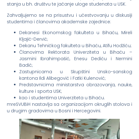
stanja u bh. društvu te jačanje uloge studenata u USK.
Zahvaljujemo se na prisustvu i učestvovanju u diskusiji
studentima i članovima akademske zajednice:
Dekanesi Ekonomskog fakulteta u Bihaću, Mireli
Kljajić-Dervić;
Dekanu Tehničkog fakulteta u Bihaću, Atifu Hodžiću;
Članovima Rektorata Univerziteta u Bihaću –
Jasmini Ibrahimpašić, Enesu Dediću i Nermini
Badić;
Zastupnicama u Skupštini Unsko-sanskog
kantona Ildi Alibegović i Fatki Kulenović;
Predstavnicima ministarstva obrazovanja, nauke,
kulture i sporta USK;
kao i studentima Univerziteta u Bihaću.
mreSVUBiH nastavlja sa organizacijom okruglih stolova i
u drugim gradovima u Bosni i Hercegovini.