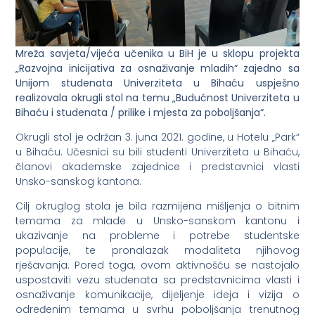
Mreža savjeta/vijeća učenika u BiH je u sklopu projekta
„Razvojna inicijativa za osnaživanje mladih“ zajedno sa
Unijom studenata Univerziteta u Bihaću uspješno
realizovala okrugli stol na temu „Budućnost Univerziteta u
Bihaću i studenata / prilike i mjesta za poboljšanja“.
Okrugli stol je održan 3. juna 2021. godine, u Hotelu „Park“
u Bihaću. Učesnici su bili studenti Univerziteta u Bihaću,
članovi akademske zajednice i predstavnici vlasti
Unsko-sanskog kantona.
Cilj okruglog stola je bila razmijena mišljenja o bitnim
temama za mlade u Unsko-sanskom kantonu i
ukazivanje na probleme i potrebe studentske
populacije, te pronalazak modaliteta njihovog
rješavanja. Pored toga, ovom aktivnošću se nastojalo
uspostaviti vezu studenata sa predstavnicima vlasti i
osnaživanje komunikacije, dijeljenje ideja i vizija o
određenim temama u svrhu poboljšanja trenutnog