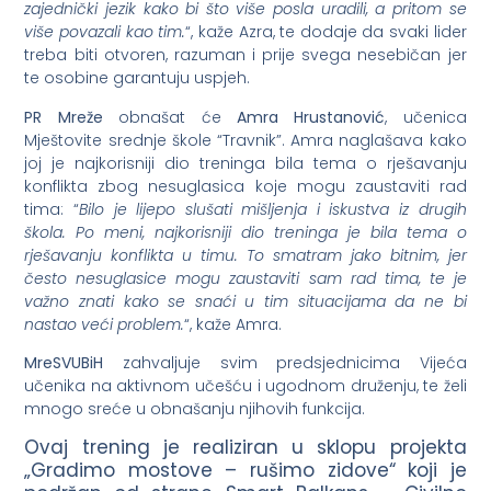
zajednički jezik kako bi što više posla uradili, a pritom se
više povazali kao tim.
“, kaže Azra, te dodaje da svaki lider
treba biti otvoren, razuman i prije svega nesebičan jer
te osobine garantuju uspjeh.
PR Mreže
obnašat će
Amra Hrustanović
, učenica
Mještovite srednje škole “Travnik”. Amra naglašava kako
joj je najkorisniji dio treninga bila tema o rješavanju
konflikta zbog nesuglasica koje mogu zaustaviti rad
tima: “
Bilo je lijepo slušati mišljenja i iskustva iz drugih
škola. Po meni, najkorisniji dio treninga je bila tema o
rješavanju konflikta u timu. To smatram jako bitnim, jer
često nesuglasice mogu zaustaviti sam rad tima, te je
važno znati kako se snaći u tim situacijama da ne bi
nastao veći problem.
“, kaže Amra.
MreSVUBiH
zahvaljuje svim predsjednicima Vijeća
učenika na aktivnom učešću i ugodnom druženju, te želi
mnogo sreće u obnašanju njihovih funkcija.
Ovaj trening je realiziran u sklopu projekta
„Gradimo mostove – rušimo zidove“ koji je