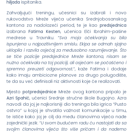
hiljada
ispitanika.
Zahvaljujući treningu, učesnici su izabrali i novo
rukovodstvo Mreže vijeća učenika Srednjobosanskog
kantona za nadolazeći period, te je kao
predsjednica
izabrana
Fatima Kesten
, učenica Elči Ibrahim-pašine
medrese u Travniku: “
Sva moja očekivanja su bila
ispunjena u najpozitivnijem smislu. Ekipa se odmah sjajno
uklopila i razvila osjećaj za međusobno razumijevanje. Što
se tiče pozicije predsjednice Mreže kantona, nisam se
nužno očekivala na toj poziciji, ali osjećam se počašćeno i
spremno preuzeti odgovornost.
“, kaže Fatima i dodaje
kako imaju ambiciozne planove za drugo polugodište,
te da su već definisali niz aktivnosti koje će realizovati.
Mjesto
potpredsjednice
Mreže ovog kantona pripalo je
Azri Spahić
, učenici Srednje stručne škole Bugojno. Azra
navodi da joj je najkorisniji dio treninga bila igrica “Pusto
ostvro” u kojoj je shvatila važnost komunikacije u timu,
te ističe kako joj je cilj da među članovima vijeća nađe
zajednički jezik: “
U svom budućem radu ću nastojati da sa
svojim članovima vijeća što više pričam i da nađemo