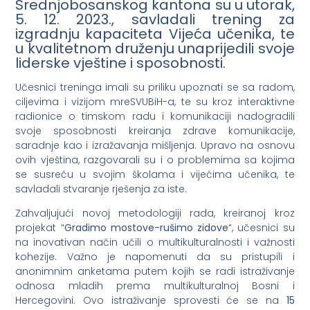
Srednjobosanskog kantona su u utorak,
5. 12. 2023., savladali trening za
izgradnju kapaciteta Vijeća učenika, te
u kvalitetnom druženju unaprijedili svoje
liderske vještine i sposobnosti.
Učesnici treninga imali su priliku upoznati se sa radom,
ciljevima i vizijom mreSVUBiH-a, te su kroz interaktivne
radionice o timskom radu i komunikaciji nadogradili
svoje sposobnosti kreiranja zdrave komunikacije,
saradnje kao i izražavanja mišljenja. Upravo na osnovu
ovih vještina, razgovarali su i o problemima sa kojima
se susreću u svojim školama i vijećima učenika, te
savladali stvaranje rješenja za iste.
Zahvaljujući novoj metodologiji rada, kreiranoj kroz
projekat “
Gradimo mostove-rušimo zidove
“, učesnici su
na inovativan način učili o multikulturalnosti i važnosti
kohezije. Važno je napomenuti da su pristupili i
anonimnim anketama putem kojih se radi istraživanje
odnosa mladih prema multikulturalnoj Bosni i
Hercegovini. Ovo istraživanje sprovesti će se na
15