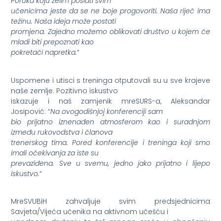
Poruka koju želim poslati svim
učenicima jeste da se ne boje progovoriti. Naša riječ ima
težinu. Naša ideja može postati
promjena. Zajedno možemo oblikovati društvo u kojem će
mladi biti prepoznati kao
pokretači napretka.
“
Uspomene i utisci s treninga otputovali su u sve krajeve
naše zemlje. Pozitivno iskustvo
iskazuje i naš zamjenik mreSURS-a, Aleksandar
Josipović: “
Na ovogodišnjoj konferenciji sam
bio prijatno iznenađen atmosferom kao i suradnjom
između rukovodstva i članova
trenerskog tima. Pored konferencije i treninga koji smo
imali očekivanja za iste su
prevaziđena. Sve u svemu, jedno jako prijatno i lijepo
iskustvo.
“
MreSVUBiH zahvaljuje svim predsjednicima
Savjeta/Vijeća učenika na aktivnom učešću i