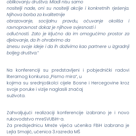
oblikovanju društva. Mladi nisu samo
nositelji nade, oni su nositelji akcije i konkretnih rješenja.
Njihova borba za kvalitetnije
obrazovanje, socijalnu pravdu, očuvanje okoliša i
ravnopravnost dokaz je njihove svjesnosti i
odlučnosti. Zato je ključno da im omogućimo prostor za
djelovanje, da ih ohrabrimo da
iznesu svoje ideje i da ih doživimo kao partnere u izgradnji
boljeg društva.
“
Na konferenciji su predstavljeni i pobjednički radovi
literarnog konkursa „Pismo mira“, u
kojima su srednjoškolci cijele Bosne i Hercegovine kroz
svoje poruke i vizije naglasili značaj
suživota.
Zahvaljujući realizaciji konferencije izabrano je i novo
rukovodstvo mreSVUBiH-a.
Za predsjednicu Mreže vijeća učenika FBiH izabrana je
Lejla Smajić, učenica 3.razreda MŠ