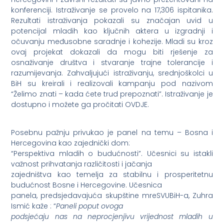
konferenciji. Istraživanje se provelo na 17,306 ispitanika.
Rezultati istraživanja pokazali su značajan uvid u
potencijal mladih kao ključnih aktera u izgradnji i
očuvanju međusobne saradnje i kohezije. Mladi su kroz
ovaj projekat dokazali da mogu biti rješenje za
osnaživanje društva i stvaranje trajne tolerancije i
razumijevanja. Zahvaljujući istraživanju, srednjoškolci u
BiH su kreirali i realizovali kampanju pod nazivom
“Želimo znati – kada ćete trud prepoznati”. Istraživanje je
dostupno i možete ga pročitati OVDJE.
Posebnu pažnju privukao je panel na temu – Bosna i
Hercegovina kao zajednički dom:
“Perspektiva mladih o budućnosti”. Učesnici su istakli
važnost prihvatanja različitosti i jačanja
zajedništva kao temelja za stabilnu i prosperitetnu
budućnost Bosne i Hercegovine. Učesnica
panela, predsjedavajuća skupštine mreSVUBiH-a, Zuhra
Ismić kaže : “
Paneli poput ovoga
podsjećaju nas na neprocjenjivu vrijednost mladih u