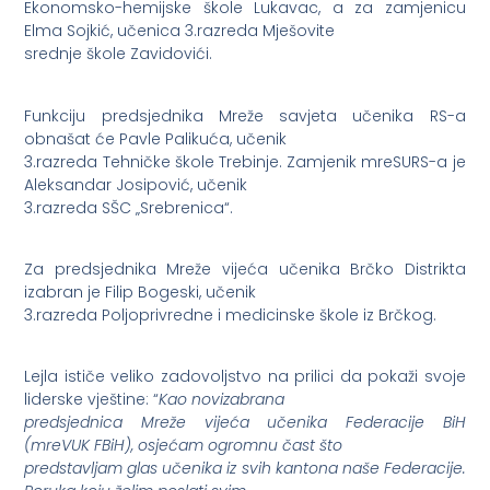
Ekonomsko-hemijske škole Lukavac, a za zamjenicu
Elma Sojkić, učenica 3.razreda Mješovite
srednje škole Zavidovići.
Funkciju predsjednika Mreže savjeta učenika RS-a
obnašat će Pavle Palikuća, učenik
3.razreda Tehničke škole Trebinje. Zamjenik mreSURS-a je
Aleksandar Josipović, učenik
3.razreda SŠC „Srebrenica“.
Za predsjednika Mreže vijeća učenika Brčko Distrikta
izabran je Filip Bogeski, učenik
3.razreda Poljoprivredne i medicinske škole iz Brčkog.
Lejla ističe veliko zadovoljstvo na prilici da pokaži svoje
liderske vještine: “
Kao novizabrana
predsjednica Mreže vijeća učenika Federacije BiH
(mreVUK FBiH), osjećam ogromnu čast što
predstavljam glas učenika iz svih kantona naše Federacije.