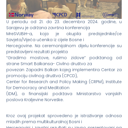
U periodu od 21. do 23. decembra 2024. godine, u
Sarajevu je održana završna konferencija
MreSVUBiH-a, koja je okupila predsjednike/ce
Savjeta/Vijeća učenika iz cijele Bosne i
Hercegovine. Na ceremonijalnom dijelu konferencije su
predstavljeni rezultati projekta
“Gradimo mostove, rušimo zidove” podržanog od
strane Smart Balkansa- Civilno društvo za
povezan Zapadni Balkan kojeg implementira Centar za
promociju civilnog društva (CPCD),
Center for Research and Policy Making (CRPM), Institute
for Democracy and Meditation
(IDM), a finansijski podržava Ministarstvo vanjskih
poslova Kraljevine Norveške.
Kroz ovaj projekat sprovedeno je istraživanje odnosa
mladih prema multikulturalnoj Bosni i
Hercegovini i završni rezultati su javno prezentovani na