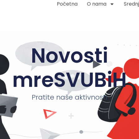
Početna
O nama
Srednj
Novosti
mreSVUBiH
Pratite naše aktivnosti