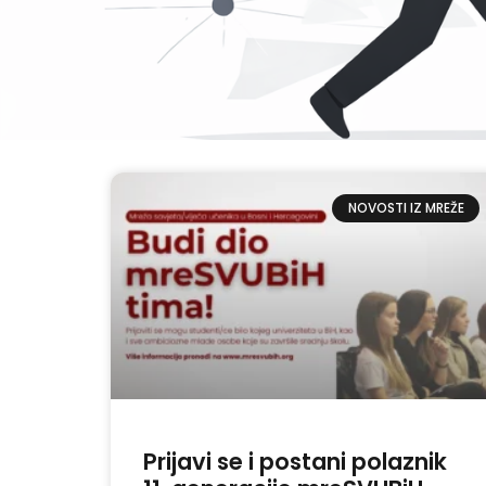
NOVOSTI IZ MREŽE
Prijavi se i postani polaznik