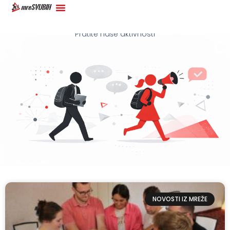
Novosti mreSVUBiH
Pratite naše aktivnosti
NOVOSTI IZ MREŽE