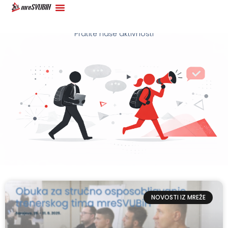
Novosti mreSVUBiH
Pratite naše aktivnosti
NOVOSTI IZ MREŽE