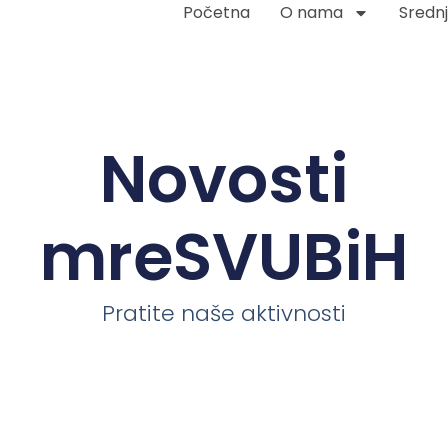
Početna
O nama
Srednj
Novosti
mreSVUBiH
Pratite naše aktivnosti